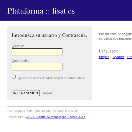
Plataforma :: fisat.es
Introduzca su usuario y Contraseña.
Por razones de segurid
servicios que requieren
U
suario:
Languages:
English
Spanish
Fr
C
ontraseña:
A
visarme antes de abrir sesión en otros sitios.
Copyright © 2005-2007 JA-SIG. All rights reserved.
Powered by
JA-SIG Central Authentication Service 3.3.5